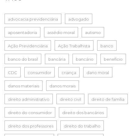
advocacia previdenciária
advogado
aposentadoria
assédio moral
autismo
Ação Previdenciária
Ação Trabalhista
banco
banco do brasil
bancária
bancário
benefício
CDC
consumidor
criança
dano moral
danos materiais
danos morais
direito administrativo
direito civil
direito de família
direito do consumidor
direito dos bancários
direito dos professores
direito do trabalho