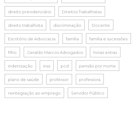
direito previdenciário
Direitos Trabalhistas
direito trabalhista
discriminação
Docente
Escritório de Advocacia
família
família e sucessões
filho
Geraldo Marcos Advogados
horas extras
indenização
inss
pcd
pensão por morte
plano de saúde
professor
professora
reintegração ao emprego
Servidor Público