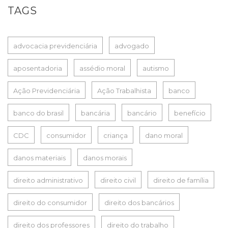
TAGS
advocacia previdenciária
advogado
aposentadoria
assédio moral
autismo
Ação Previdenciária
Ação Trabalhista
banco
banco do brasil
bancária
bancário
benefício
CDC
consumidor
criança
dano moral
danos materiais
danos morais
direito administrativo
direito civil
direito de família
direito do consumidor
direito dos bancários
direito dos professores
direito do trabalho